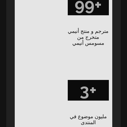
100+
مترجم و منتج أنيمي
متخرج من
مسومس أنيمي
3+
مليون موضوع في
المنتدى