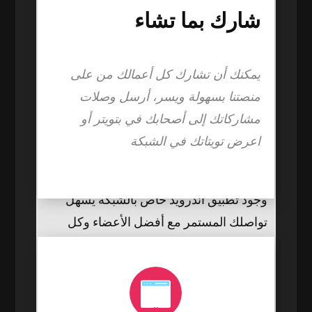
شارك بما تشاء
التسجيل السريع عبر غووغل أو فيسبوك
يساعدك على الانضمام بكل يسر
يمكنك أن تشارك كل أعمالك من على
النشر الآني لكل ما يجول بخاطرك، نص،
منصتنا بسهولة ويسر، أرسل وصلات
صورة، فيديو، أي شيء يمكنك المشاركة به
مشاركاتك إلى أصحابك في بتويتر أو
بسهولة
اعرض تويتاتك في الشبكة
العضويات المميزة وما توفره من امتيازات
خاصة
وجود تطبيق أندرويد خاص بالشبكة يسهل
تواصلك المستمر مع أفضل الأعضاء وكل
جديد على ساحة الشبكة