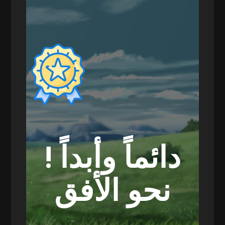
عاماً على مسومس
! دائماً وأبداً
نحو الأفق