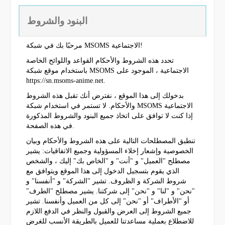
البنود والشروط
مرحبًا بك في شبكة MSOMS الاجتماعية!
تحدد هذه الشروط والأحكام القواعد واللوائح الخاصة
باستخدام موقع شبكة MSOMS الاجتماعية ، الموجود على
https://sn.msoms-anime.net.
بدخولك إلى هذا الموقع ، نفترض أنك تقبل هذه الشروط
والأحكام. لا تستمر في استخدام شبكة MSOMS الاجتماعية
إذا كنت لا توافق على اتخاذ جميع البنود والشروط المذكورة
في هذه الصفحة.
تنطبق المصطلحات التالية على هذه الشروط والأحكام وبيان
الخصوصية وإشعار إخلاء المسؤولية وجميع الاتفاقيات: يشير
مصطلح "العميل" و "أنت" و "الخاص بك" إليك ، والشخص
الذي يقوم بتسجيل الدخول إلى هذا الموقع ويتوافق مع
شروط الشركة و الظروف. تشير "الشركة" و "أنفسنا" و
"نحن" و "لنا" و "نحن" إلى شركتنا. يشير مصطلح "الطرف"
أو "الأطراف" أو "نحن" إلى كل من العميل وأنفسنا. تشير
جميع الشروط إلى العرض والقبول والنظر في الدفع اللازم
للاضطلاع بعملية مساعدتنا للعميل بالطريقة الأنسب للغرض