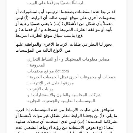
ارتباطًا تشعبيًا بموقعنا على الويب.
قد ترتبط هذه المنظمات بصفحتنا الرئيسية أو بالمنشورات أو
بمعلومات أخرى على موقع الويب طالما أن الرابط: (أ) ليس
مضللاً بأي شكل من الأشكال ؛ (ب) لا يعني ضمنيًا رعاية أو
تأييد أو موافقة الطرف المرتبط ومنتجاته و / أو خدماته ؛ و
(ج) يناسب سياق موقع الطرف المرتبط.
يجوز لنا النظر في طلبات الارتباط الأخرى والموافقة عليها
من الأنواع التالية من المؤسسات:
مصادر معلومات المستهلك و / أو النشاط التجاري
المعروفة ؛
مواقع مجتمعات dot.com
جمعيات أو مجموعات أخرى تمثل الجمعيات الخيرية ؛
موزعو الدليل عبر الإنترنت ؛
بوابات الإنترنت
شركات المحاسبة والقانون والاستشارات ؛ و
المؤسسات التعليمية والجمعيات التجارية.
سنوافق على طلبات الارتباط من هذه المؤسسات إذا قررنا
ما يلي: (أ) لن يجعلنا الرابط ننظر بشكل غير موات لأنفسنا أو
لشركاتنا المعتمدة ؛ (ب) ليس لدى المنظمة أي سجلات سلبية
معنا ؛ (ج) تعوض الاستفادة من رؤية الارتباط التشعبي عدم