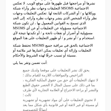
نشرها أو مراجعتها قبل ظهورها على موقع الويب. لا تعكس
التعليقات وجهات نظر وآراء شبكة MSOMS الاجتماعية
ووكلائها و / أو الشركات التابعة لها. تعكس التعليقات وجهات
نظر وآراء الشخص الذي ينشر وجهات نظره وآرائه. إلى الحد
الذي تسمح به القوانين المعمول بها ، لن تكون شبكة
MSOMS الاجتماعية مسؤولة عن التعليقات أو عن أي
مسؤولية أو أضرار أو نفقات ناتجة و / أو تكبدتها نتيجة لأي
استخدام و / أو نشر و / أو ظهور التعليقات على هذا الموقع.
تحتفظ شبكة MSOMS الاجتماعية بالحق في مراقبة جميع
التعليقات وإزالة أي تعليقات يمكن اعتبارها غير ملائمة أو
مسيئة أو تسبب خرقًا لهذه الشروط والأحكام.
أنت تضمن وتقر بما يلي:
يحق لك نشر التعليقات على موقعنا ولديك جميع
التراخيص والموافقات اللازمة للقيام بذلك ؛
لا تنتهك التعليقات أي حق من حقوق الملكية الفكرية ،
بما في ذلك على سبيل المثال لا الحصر حقوق الطبع
والنشر أو براءة الاختراع أو العلامة التجارية لأي طرف
ثالث ؛
لا تحتوي التعليقات على أي مواد تشهيرية أو تشهيرية
أو مسيئة أو غير لائقة أو غير قانونية بأي شكل مما يعد
انتهاكًا للخصوصية