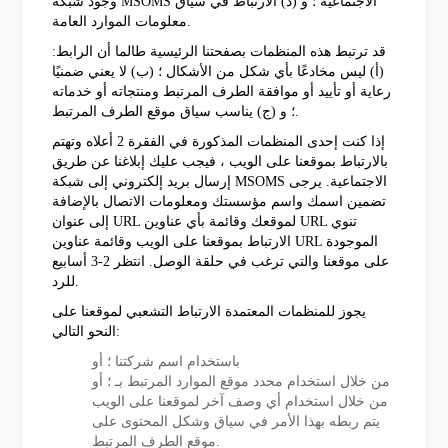
وجود شبكة MSOMS الاجتماعية ؛ و (د) الارتباط في سياق
معلومات الموارد العامة.
قد ترتبط هذه المنظمات بصفحتنا الرئيسية طالما أن الرابط:
(أ) ليس مخادعًا بأي شكل من الأشكال ؛ (ب) لا يعني ضمنيًا
رعاية أو تأييد أو موافقة الطرف المرتبط ومنتجاته أو خدماته
؛ و (ج) يناسب سياق موقع الطرف المرتبط.
إذا كنت إحدى المنظمات المذكورة في الفقرة 2 أعلاه وتهتم
بالارتباط بموقعنا على الويب ، فيجب عليك إبلاغنا عن طريق
إرسال بريد إلكتروني إلى شبكة MSOMS الاجتماعية. يرجى
تضمين اسمك واسم مؤسستك ومعلومات الاتصال بالإضافة
إلى عنوان URL لموقعك وقائمة بأي عناوين URL تنوي
الارتباط بموقعنا على الويب وقائمة عناوين URL الموجودة
على موقعنا والتي ترغب في حلقة الوصل. انتظر 2-3 أسابيع
للرد.
يجوز للمنظمات المعتمدة الارتباط التشعبي لموقعنا على
النحو التالي:
باستخدام اسم شركتنا ؛ أو
من خلال استخدام محدد موقع الموارد المرتبط بـ ؛ أو
من خلال استخدام أي وصف آخر لموقعنا على الويب
يتم ربطه بهذا الأمر في سياق وشكل المحتوى على
موقع الطرف المرتبط.