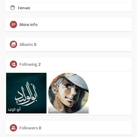
Female
More info
Albums
0
Following
2
أبو جميل
أبو الوليد
Followers
0