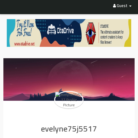
Guest
evelyne75j5517