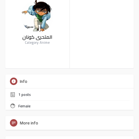
المتحري كونان
Category: Anime
Info
1
posts
Female
More info