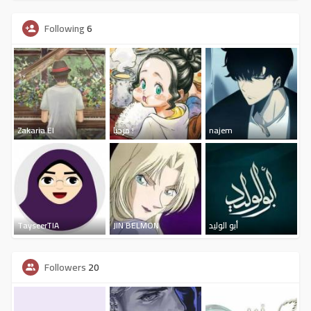
Following
6
Zakaria El
مرحبا !
najem
TayseerTIA
JIN BELMON
أبو الوليد
Followers
20