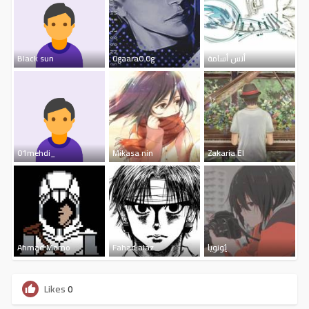
Black sun
0gaara0 0g
أنس أسامة
01mehdi_
Mikasa nin
Zakaria El
Ahmad Mamo
Fahad alaz
يُونويا
Likes
0