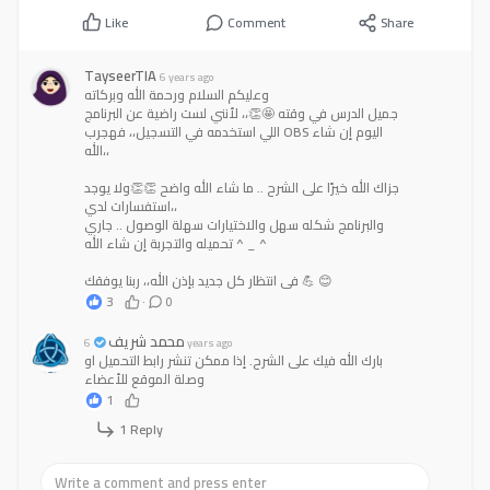
Like
Comment
Share
TayseerTIA
6 years ago
وعليكم السلام ورحمة الله وبركاته
جميل الدرس في وقته 🤩👏،، لأنني لست راضية عن البرنامج
اللي استخدمه في التسجيل،، فهجرب OBS اليوم إن شاء
الله،،
جزاك الله خيرًا على الشرح .. ما شاء الله واضح 👏👏ولا يوجد
استفسارات لدي،،
والبرنامج شكله سهل والاختيارات سهلة الوصول .. جاري
تحميله والتجربة إن شاء الله ^ _ ^
في انتظار كل جديد بإذن الله،، ربنا يوفقك 💪 😊
3
·
0
محمد شريف
6 years ago
بارك الله فيك على الشرح. إذا ممكن تنشر رابط التحميل او
وصلة الموقع للأعضاء
1
1 Reply