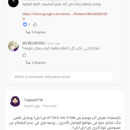
وهذه إضافة زيادة لمن أراد تعلم أساسيات اللغة اليابانية
https://drive.google.com/drive..../folders/0Bx0e6QF00
O
2
5 Replies
JIN BELMOND
6 years ago
شكرا لكي. لكن كل كلماته يابانية كيف يمكن فهمه؟!
2 Replies
TayseerTIA
6 years ago
- Translate
كاستعداد لعرض آخر موسم من ATTACK ON TITAN ض1ض1 وبما إن الناس
بدأت تتكلم عليه في مواقع التواصل الأخرى ،، ورغبة مني في عدم الانقطاع عن
مسومس مرة أخرى ض1ض1ض1:..