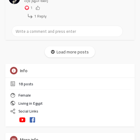
رائعة اللهم بارك
1
1 Reply
Load more posts
Info
18
posts
Female
Living in Egypt
Social Links
More info