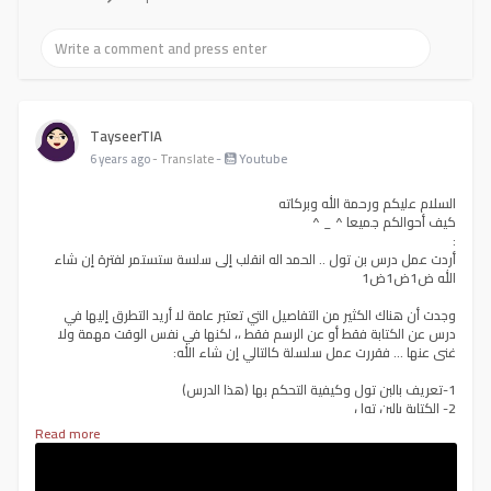
TayseerTIA
-
Youtube
6 years ago
- Translate
السلام عليكم ورحمة الله وبركاته
كيف أحوالكم جميعا ^ _ ^
:
أردت عمل درس بن تول .. الحمد اله انقلب إلى سلسة ستستمر لفترة إن شاء
الله ض1ض1ض1
وجدت أن هناك الكثير من التفاصيل التي تعتبر عامة لا أريد التطرق إليها في
درس عن الكتابة فقط أو عن الرسم فقط ،، لكنها في نفس الوقت مهمة ولا
غنى عنها ... فقررت عمل سلسلة كالتالي إن شاء الله:
1-تعريف بالبن تول وكيفية التحكم بها (هذا الدرس)
2- الكتابة بالبن تول
3-القص بالبن تول
Read more
4-الرسم بالبن تول
بحيث أن التفاصيل التي تذكر في درس لا أتطرق لها بالتفصيل مرة أخرى في