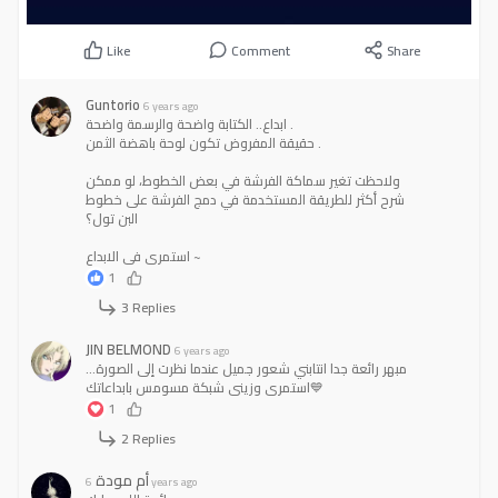
Like
Comment
Share
Guntorio
6 years ago
ابداع.. الكتابة واضحة والرسمة واضحة .
حقيقة المفروض تكون لوحة باهضة الثمن .
ولاحظت تغير سماكة الفرشة في بعض الخطوط، لو ممكن
شرح أكثر للطريقة المستخدمة في دمج الفرشة على خطوط
البن تول؟
استمري في الابداع ~
1
3 Replies
JIN BELMOND
6 years ago
مبهر رائعة جدا انتابني شعور جميل عندما نظرت إلى الصورة...
استمري وزيني شبكة مسومس بابداعاتك💙
1
2 Replies
أم مودة
6 years ago