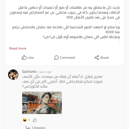
ياريت كل ما يتعلق بيه من مناقشات أو صور أو تلميحات أو حماس ما قبل
الحلقات وبعدها يكون كله في جروب مختفي عن غير المشتركين فيه ومدفون
في صحرا على بعد ملايين الأميال XDD
:
ويا سلام لو اتمنعت الصور الشخصية اللي متاخدة منه علشان ماتحصلش جرايم
هنا XDDD
ومراعاة للناس اللي ممكن ماتشوفه أولا بأول ض1ض1
:
وأخيرا وليس آخرا يبقى شيء رهيب جدا جدا جدا لو تعاون مسومس مع أحد
Read more
الجهات الرسمية لعرض الأنمي ونقدر نشوف الأنمي بشكل قانوني بترجمة
مسومس يبقى حلم واتحقق بجد حقيقي ض1ض1
Like
Comment
Share
Guntorio
6 years ago
تصريح ليفاي: لا أعتقد أن هناك من سيتحدث عنّي، للأسف
لايوجد لديكم نشاط يكفي لذلك. أخبرني الآن في أي صف
سأجد الكلوركس؟
1
3 Replies