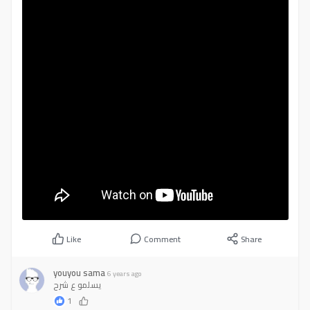
البقية
:
مازلت غير خبيرة في تسجيل الدروس فأرحب جدا بأي نصائح لتحسينها،،
تفاعلكم لا يمكن الاستغناء عنه .. فيا أهلا وسهلا بكل ما تريدون قوله أو
السؤال عنه .. لو تريدون إعادة شرح بالتفصيل لجزئية معينة فأنا جاهزة إن شاء
الله،، لو تريدون درس معين، أو عندكم اقتراح معين ،،
:
هذا الدروس مهداة إلى مسومس اللي علموني الفوتوشوب
3>3>
فطلباتكم أوامر يعني إن شاء الله ض1ض1
وطبعا في القادم من دروس وهذا الدرس أيضًا فالتطبيق دوما مرحب بيه
ض1ض1
https://youtu.be/JeX9r95IjKE
#photoshop
#lessons
#pentool
#pentool_lessons
#photoshop_lessons
#بن_تول
#فوتوشوب
#دروس_فوتوشوب
#دروس_بن_تول
Like
Comment
Share
youyou sama
6 years ago
يسلمو ع شرح
1