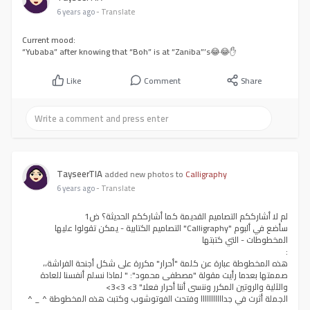
6 years ago
- Translate
Current mood:
“Yubaba” after knowing that “Boh” is at “Zaniba”’s😂😂✋️
Like
Comment
Share
TayseerTIA
added new photos to
Calligraphy
6 years ago
- Translate
لم لا أشارككم التصاميم القديمة كما أشارككم الحديثة؟ ض1
سأضع في ألبوم "Calligraphy" التصاميم الكتابية - يمكن تقولوا عليها
المخطوطات - التي كتبتها
:
هذه المخطوطة عبارة عن كلمة "أحرار" مكررة على شكل أجنحة الفراشة،،
صممتها بعدما رأيت مقولة "مصطفى محمود": " لماذا نسلم أنفسنا للعادة
والآلية والروتين المكرر وننسى أننا أحرار فعلا" 3> 3>3>
الجملة أثرت في جدااااااااااا وفتحت الفوتوشوب وكتبت هذه المخطوطة ^ _ ^