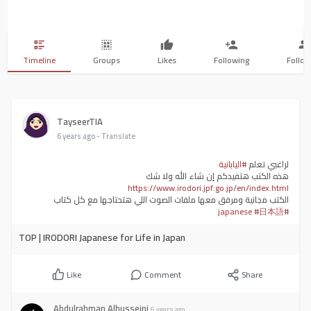
Timeline
Groups
Likes
Following
Follow
TayseerTIA
6 years ago
- Translate
لراغبي تعلم
#اليابانية
هذه الكتب هتفيدكم إن شاء الله ولا شك
https://www.irodori.jpf.go.jp/en/index.html
الكتب مجانية ومرفق معها ملفات الصوت اللي هتحتاجها مع كل كتاب
#日本語
#japanese
TOP | IRODORI Japanese for Life in Japan
Like
Comment
Share
Abdulrahman Alhusseini
6 years ago