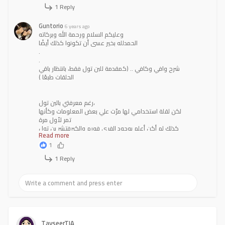
1 Reply
Guntorio
6 years ago
وعليكم السلام ورحمة الله وبركاته
الحمدلله بخير عسى أن تكونوا كذلك أيضًا
.
.
شرح وافي وكافي .. (كمقدمة للبن تول فقط، بانتظار باقي
الحلقات طبعًا )
رغم معرفتي بالبن تول،
لكن لقلة استخدامي لها مرّت علي بعض المعلومات وكأنها
تمر لأول مرة
كذلك لم أكن أعلم بوجود الفري فورم والكيرفتشر بن تول
Read more
1
الدرس من الناحية التقنية ممتاز جدًا
ممكن كان ينقصه طلب تطبيق عملي من المتابعين، حتى
1 Reply
يكون هناك دافع أقوى للتجربة
(وأيضًا ينقصه من ناحية كونه على اليوتيوب TAGS حتى تزداد
فرصة ظهوره في البحث و THUMBNAIL مرتب حتى يشجع
من يجد الدرس أن يضغط عليه)
بالتوفيق في أعمالك القادمة ~
TayseerTIA