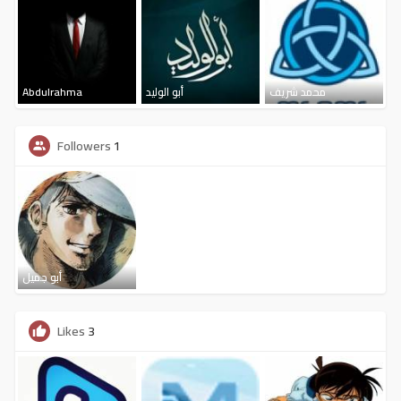
Abdulrahma
أبو الوليد
محمد شريف
Followers
1
أبو جميل
Likes
3