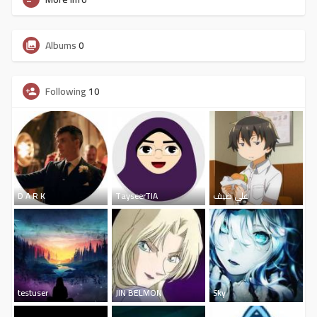
Albums
0
Following
10
D A R K
TayseerTIA
علي ضيف
testuser
JIN BELMON
Sky