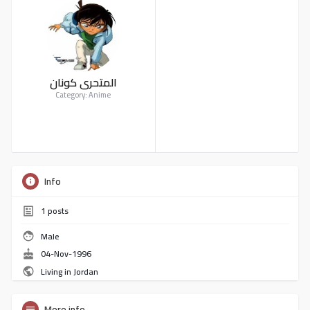
المتحري كونان
Category: Anime
Info
1
posts
Male
04-Nov-1996
Living in Jordan
More info